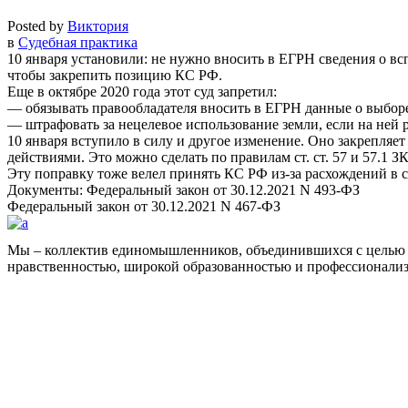
Posted by
Виктория
в
Судебная практика
10 января установили: не нужно вносить в ЕГРН сведения о в
чтобы закрепить позицию КС РФ.
Еще в октябре 2020 года этот суд запретил:
— обязывать правообладателя вносить в ЕГРН данные о выборе
— штрафовать за нецелевое использование земли, если на ней 
10 января вступило в силу и другое изменение. Оно закрепля
действиями. Это можно сделать по правилам ст. ст. 57 и 57.1 З
Эту поправку тоже велел принять КС РФ из-за расхождений в 
Документы: Федеральный закон от 30.12.2021 N 493-ФЗ
Федеральный закон от 30.12.2021 N 467-ФЗ
Мы – коллектив единомышленников, объединившихся с целью 
нравственностью, широкой образованностью и профессионали
Facebook
НАВИГАЦИЯ