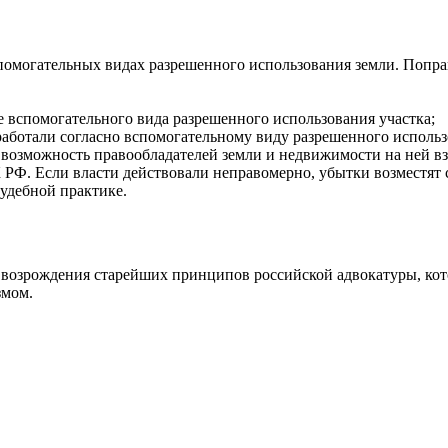
спомогательных видах разрешенного использования земли. Попра
 вспомогательного вида разрешенного использования участка;
работали согласно вспомогательному виду разрешенного использо
ет возможность правообладателей земли и недвижимости на ней 
К РФ. Если власти действовали неправомерно, убытки возместят с
судебной практике.
возрождения старейших принципов российской адвокатуры, кот
змом.