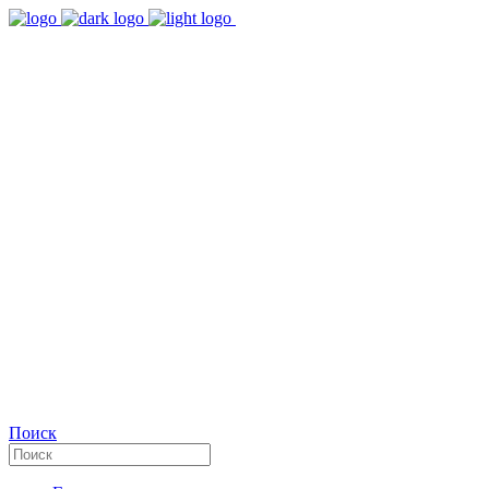
9:00 - 18:00
Время работы Пн-Пт
+7(495)482-32-03
Позвоните нам
Facebook
Поиск