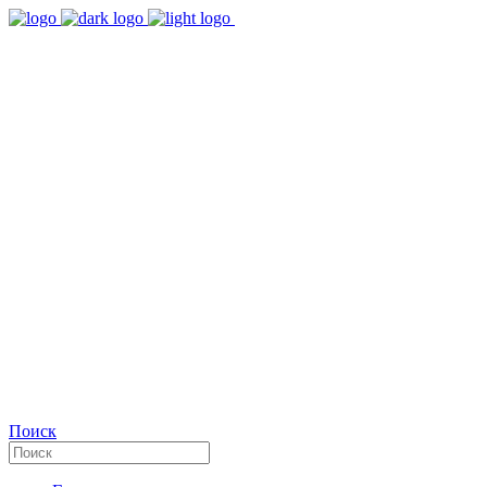
9:00 - 18:00
Время работы Пн-Пт
+7(495)482-32-03
Позвоните нам
Facebook
Поиск