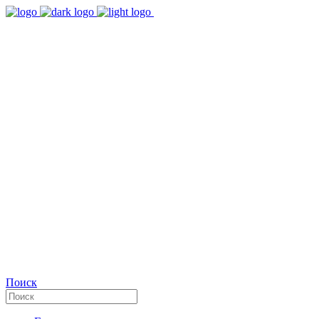
9:00 - 18:00
Время работы Пн-Пт
+7(495)482-32-03
Позвоните нам
Facebook
Поиск