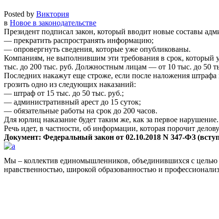
Posted by
Виктория
в
Новое в законодательстве
Президент подписал закон, который вводит новые составы ад
— прекратить распространять информацию;
— опровергнуть сведения, которые уже опубликованы.
Компаниям, не выполнившим эти требования в срок, который у
тыс. до 200 тыс. руб. Должностным лицам — от 10 тыс. до 50 ты
Последних накажут еще строже, если после наложения штрафа 
грозить одно из следующих наказаний:
— штраф от 15 тыс. до 50 тыс. руб.;
— административный арест до 15 суток;
— обязательные работы на срок до 200 часов.
Для юрлиц наказание будет таким же, как за первое нарушение.
Речь идет, в частности, об информации, которая порочит делов
Документ: Федеральный закон от 02.10.2018 N 347-ФЗ (вступа
Мы – коллектив единомышленников, объединившихся с целью 
нравственностью, широкой образованностью и профессионали
Facebook