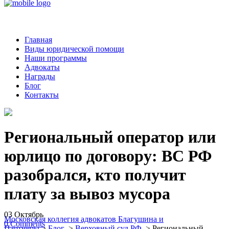
Главная
Виды юридической помощи
Наши программы
Адвокаты
Награды
Блог
Контакты
Региональный оператор или
юрлицо по договору: ВС РФ
разобрался, кто получит
плату за вывоз мусора
03
Октябрь
Московская коллегия адвокатов Благушина и
0
Comments
Партнеры
>
Блог
>
Верховный суд РФ
>
Региональный