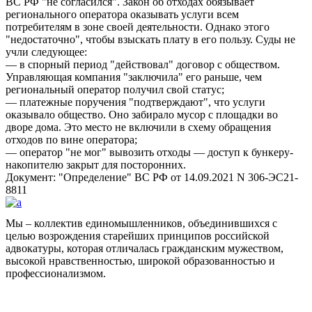
ВС РФ
не согласился
. Закон об отходах обязывает
регионального оператора оказывать услуги всем
потребителям в зоне своей деятельности. Однако этого
недостаточно
, чтобы взыскать плату в его пользу. Суды не
учли следующее:
— в спорный период
действовал
договор с обществом.
Управляющая компания
заключила
его раньше, чем
региональный оператор получил свой статус;
— платежные поручения
подтверждают
, что услуги
оказывало общество. Оно забирало мусор с площадки во
дворе дома. Это место не включили в схему обращения
отходов по вине оператора;
— оператор
не мог
вывозить отходы — доступ к бункеру-
накопителю закрыт для посторонних.
Документ:
Определение
ВС РФ от 14.09.2021 N 306-ЭС21-
8811
Мы – коллектив единомышленников, объединившихся с
целью возрождения старейших принципов российской
адвокатуры, которая отличалась гражданским мужеством,
высокой нравственностью, широкой образованностью и
профессионализмом.