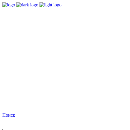
9:00 - 18:00
Время работы Пн-Пт
+7(495)482-32-03
Позвоните нам
Facebook
Поиск