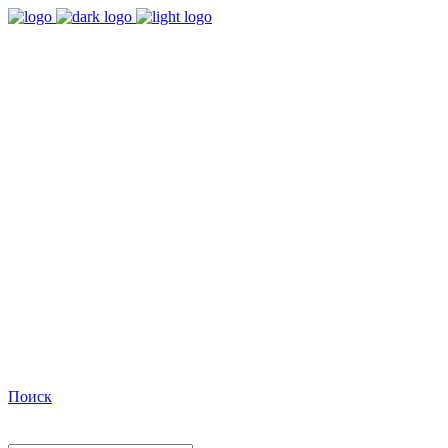
9:00 - 18:00
Время работы Пн-Пт
+7(495)482-32-03
Позвоните нам
Facebook
Поиск