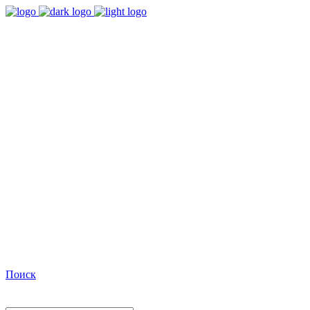
9:00 - 18:00
Время работы Пн-Пт
+7(495)482-32-03
Позвоните нам
Facebook
Поиск