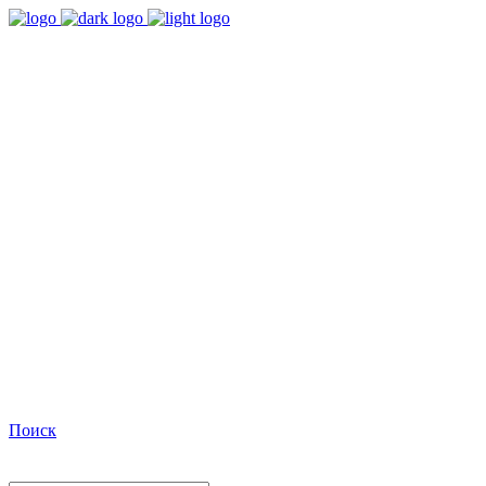
9:00 - 18:00
Время работы Пн-Пт
+7(495)482-32-03
Позвоните нам
Facebook
Поиск