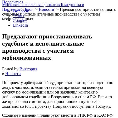
Поделиться
Московская коллегия адвокатов Благушина и
Партнеры
>
Блог
>
Новости
>
Предлагают приостанавливать
Facebook
судебные и исполнительные производства с участием
Twitter
мобилизованных
Google+
LinkedIn
Предлагают приостанавливать
судебные и исполнительные
производства с участием
мобилизованных
Posted by
Виктория
в
Новости
По проекту арбитражный суд приостановит производство по
делу, в частности, если ответчика призвали на военную
службу по мобилизации или он заключил контракт о
добровольном содействии Вооруженным силам РФ. Если то
же произошло с истцом, для приостановки нужно его
ходатайство (ст. 1 проекта). Поправки поступили в Госдуму.
Сходные изменения планируют внести в ГПК РФ и КАС РФ