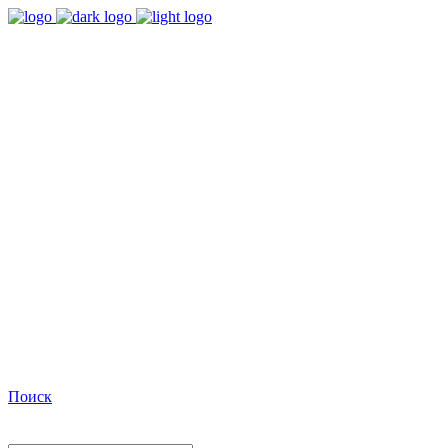
9:00 - 18:00
Время работы Пн-Пт
+7(495)482-32-03
Позвоните нам
Facebook
Поиск