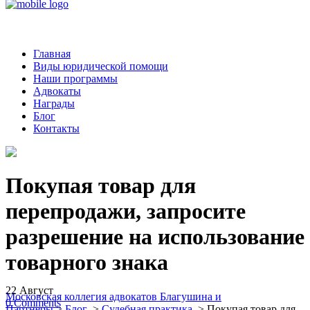
Главная
Виды юридической помощи
Наши программы
Адвокаты
Награды
Блог
Контакты
Покупая товар для
перепродажи, запросите
разрешение на использование
товарного знака
22
Август
Московская коллегия адвокатов Благушина и
0
Comments
Партнеры
>
Блог
>
Судебная практика
>
Покупая товар для