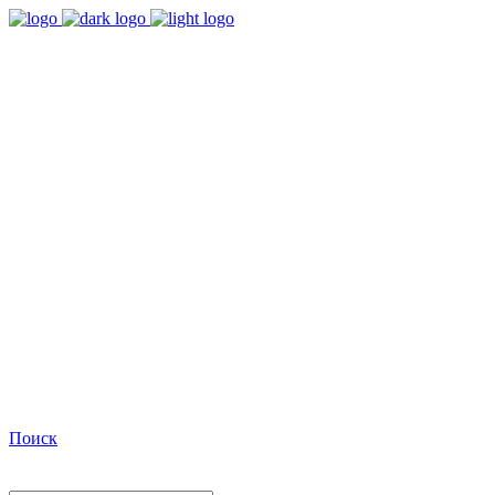
9:00 - 18:00
Время работы Пн-Пт
+7(495)482-32-03
Позвоните нам
Facebook
Поиск