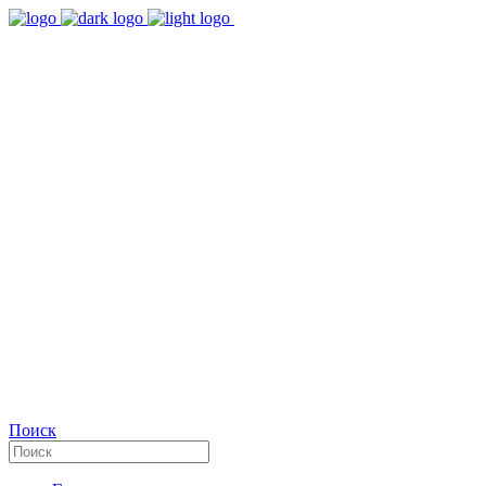
9:00 - 18:00
Время работы Пн-Пт
+7(495)482-32-03
Позвоните нам
Facebook
Поиск