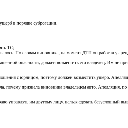
ущерб в порядке суброгации.
ять ТС;
валось. По словам виновника, на момент ДТП он работал у арен
енной опасности, должен возместить его владелец. Им не приз
тношения с юрлицом, поэтому должен возместить ущерб. Апелляц
а, почему признала виновника владельцем авто. Апелляция, по 
раво управлять им другому лицу, нельзя сделать безусловный в