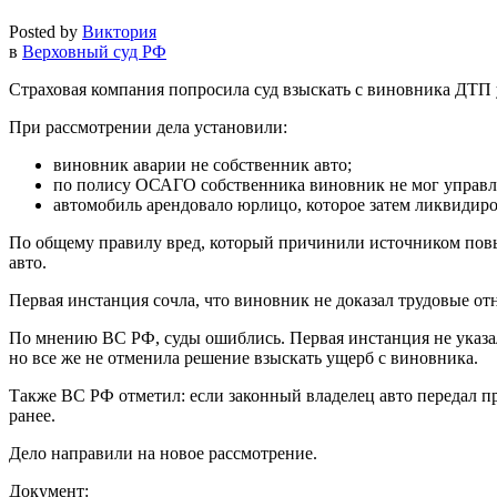
Posted by
Виктория
в
Верховный суд РФ
Страховая компания попросила суд взыскать с виновника ДТП 
При рассмотрении дела установили:
виновник аварии не собственник авто;
по полису ОСАГО собственника виновник не мог управл
автомобиль арендовало юрлицо, которое затем ликвидиро
По общему правилу вред, который причинили источником повыш
авто.
Первая инстанция сочла, что виновник не доказал трудовые о
По мнению ВС РФ, суды ошиблись. Первая инстанция не указал
но все же не отменила решение взыскать ущерб с виновника.
Также ВС РФ отметил: если законный владелец авто передал п
ранее.
Дело направили на новое рассмотрение.
Документ: