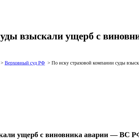
суды взыскали ущерб с винов
>
Верховный суд РФ
>
По иску страховой компании суды взыс
скали ущерб с виновника аварии — ВС 