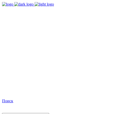
9:00 - 18:00
Время работы Пн-Пт
+7(495)482-32-03
Позвоните нам
Facebook
Поиск