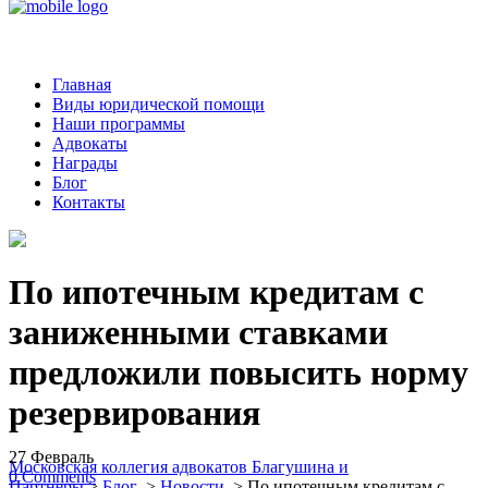
Главная
Виды юридической помощи
Наши программы
Адвокаты
Награды
Блог
Контакты
По ипотечным кредитам с
заниженными ставками
предложили повысить норму
резервирования
27
Февраль
Московская коллегия адвокатов Благушина и
0
Comments
Партнеры
>
Блог
>
Новости
>
По ипотечным кредитам с