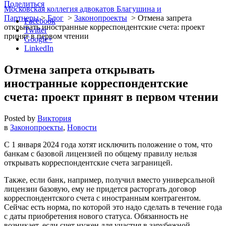
Поделиться
Московская коллегия адвокатов Благушина и
Партнеры
>
Блог
>
Законопроекты
>
Отмена запрета
Facebook
открывать иностранные корреспондентские счета: проект
Twitter
принят в первом чтении
Google+
LinkedIn
Отмена запрета открывать
иностранные корреспондентские
счета: проект принят в первом чтении
Posted by
Виктория
в
Законопроекты
,
Новости
С 1 января 2024 года хотят исключить положение о том, что
банкам с базовой лицензией по общему правилу нельзя
открывать корреспондентские счета заграницей.
Также, если банк, например, получил вместо универсальной
лицензии базовую, ему не придется расторгать договор
корреспондентского счета с иностранным контрагентом.
Сейчас есть норма, по которой это надо сделать в течение года
с даты приобретения нового статуса. Обязанность не
возникает, если счет нужен для участия в зарубежной