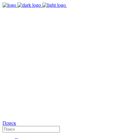
9:00 - 18:00
Время работы Пн-Пт
+7(495)482-32-03
Позвоните нам
Facebook
Поиск