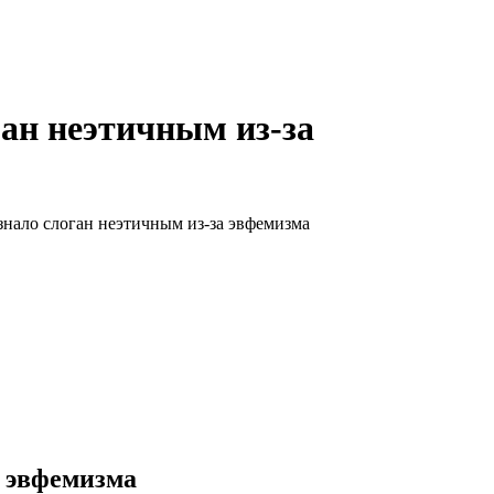
ан неэтичным из-за
нало слоган неэтичным из-за эвфемизма
а эвфемизма