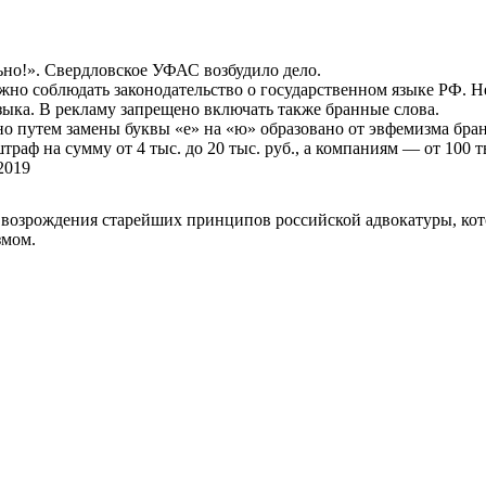
ьно!». Свердловское УФАС возбудило дело.
но соблюдать законодательство о государственном языке РФ. Не
зыка. В рекламу запрещено включать также бранные слова.
но путем замены буквы «е» на «ю» образовано от эвфемизма бран
ф на сумму от 4 тыс. до 20 тыс. руб., а компаниям — от 100 ты
2019
возрождения старейших принципов российской адвокатуры, кот
змом.