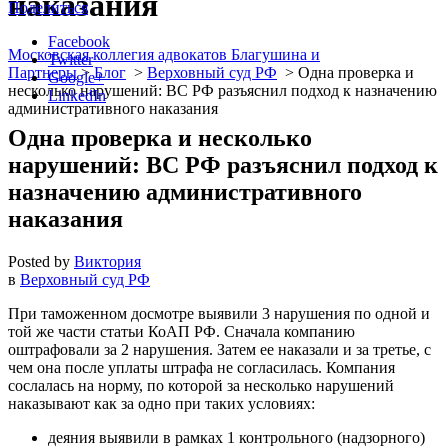
наказания
Поделиться
Facebook
Московская коллегия адвокатов Благушина и
Twitter
Партнеры
>
Блог
>
Верховный суд РФ
>
Одна проверка и
Google+
несколько нарушений: ВС РФ разъяснил подход к назначению
LinkedIn
административного наказания
Одна проверка и несколько
нарушений: ВС РФ разъяснил подход к
назначению административного
наказания
Posted by
Виктория
в
Верховный суд РФ
При таможенном досмотре выявили 3 нарушения по одной и
той же части статьи КоАП РФ. Сначала компанию
оштрафовали за 2 нарушения. Затем ее наказали и за третье, с
чем она после уплаты штрафа не согласилась. Компания
сослалась на норму, по которой за несколько нарушений
наказывают как за одно при таких условиях:
деяния выявили в рамках 1 контрольного (надзорного)