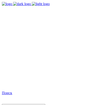
9:00 - 18:00
Время работы Пн-Пт
+7(495)482-32-03
Позвоните нам
Facebook
Поиск