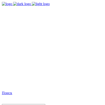
9:00 - 18:00
Время работы Пн-Пт
+7(495)482-32-03
Позвоните нам
Facebook
Поиск