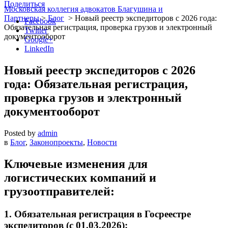
Поделиться
Московская коллегия адвокатов Благушина и
Партнеры
>
Блог
>
Новый реестр экспедиторов с 2026 года:
Facebook
Обязательная регистрация, проверка грузов и электронный
Twitter
документооборот
Google+
LinkedIn
Новый реестр экспедиторов с 2026
года: Обязательная регистрация,
проверка грузов и электронный
документооборот
Posted by
admin
в
Блог
,
Законопроекты
,
Новости
Ключевые изменения для
логистических компаний и
грузоотправителей:
1.
Обязательная регистрация в Госреестре
экспедиторов (с 01.03.2026):