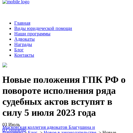
Главная
Виды юридической помощи
Наши программы
Адвокаты
Награды
Блог
Контакты
Новые положения ГПК РФ о
повороте исполнения ряда
судебных актов вступят в
силу 5 июля 2023 года
03
Июль
Московская коллегия адвокатов Благушина и
0
Comments
Партнеры
>
Блог
>
Новое в законодательстве
>
Новые