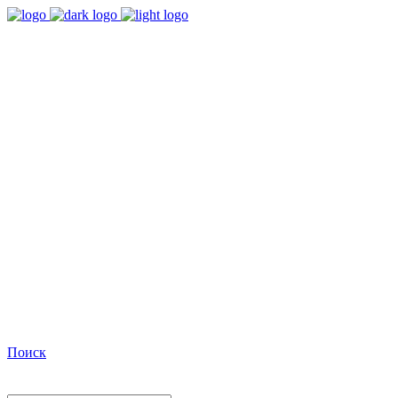
9:00 - 18:00
Время работы Пн-Пт
+7(495)482-32-03
Позвоните нам
Facebook
Поиск