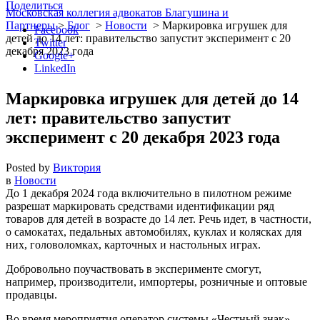
Поделиться
Московская коллегия адвокатов Благушина и
Партнеры
>
Блог
>
Новости
>
Маркировка игрушек для
Facebook
детей до 14 лет: правительство запустит эксперимент с 20
Twitter
декабря 2023 года
Google+
LinkedIn
Маркировка игрушек для детей до 14
лет: правительство запустит
эксперимент с 20 декабря 2023 года
Posted by
Виктория
в
Новости
До 1 декабря 2024 года включительно в пилотном режиме
разрешат маркировать средствами идентификации ряд
товаров для детей в возрасте до 14 лет. Речь идет, в частности,
о самокатах, педальных автомобилях, куклах и колясках для
них, головоломках, карточных и настольных играх.
Добровольно поучаствовать в эксперименте смогут,
например, производители, импортеры, розничные и оптовые
продавцы.
Во время мероприятия оператор системы «Честный знак»