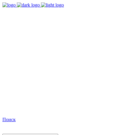
9:00 - 18:00
Время работы Пн-Пт
+7(495)482-32-03
Позвоните нам
Facebook
Поиск