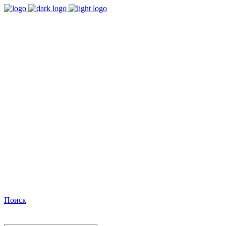
9:00 - 18:00
Время работы Пн-Пт
+7(495)482-32-03
Позвоните нам
Facebook
Поиск