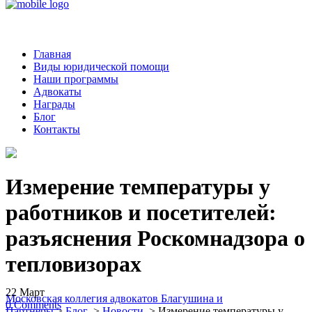
Главная
Виды юридической помощи
Наши программы
Адвокаты
Награды
Блог
Контакты
Измерение температуры у
работников и посетителей:
разъяснения Роскомнадзора о
тепловизорах
22
Март
Московская коллегия адвокатов Благушина и
0
Comments
Партнеры
>
Блог
>
Новости
>
Измерение температуры у