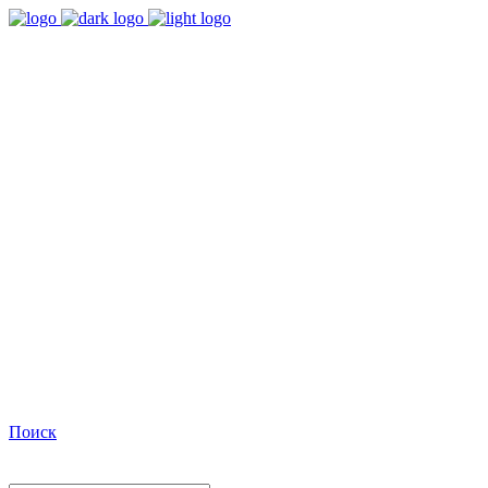
9:00 - 18:00
Время работы Пн-Пт
+7(495)482-32-03
Позвоните нам
Facebook
Поиск