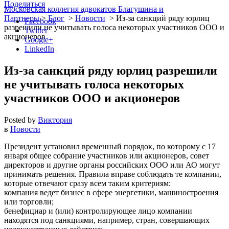
Поделиться
Московская коллегия адвокатов Благушина и
Партнеры
>
Блог
>
Новости
>
Из-за санкций ряду юрлиц
Facebook
разрешили не учитывать голоса некоторых участников ООО и
Twitter
акционеров
Google+
LinkedIn
Из-за санкций ряду юрлиц разрешили
не учитывать голоса некоторых
участников ООО и акционеров
Posted by
Виктория
в
Новости
Президент установил временный порядок, по которому с 17
января общее собрание участников или акционеров, совет
директоров и другие органы российских ООО или АО могут
принимать решения. Правила вправе соблюдать те компании,
которые отвечают сразу всем таким критериям:
компания ведет бизнес в сфере энергетики, машиностроения
или торговли;
бенефициар и (или) контролирующее лицо компании
находятся под санкциями, например, стран, совершающих