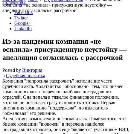
Поделиться
компания «не осилила» присужденную неустойку —
апелляция согласилась с рассрочкой
Facebook
Twitter
Google+
LinkedIn
Из-за пандемии компания «не
осилила» присужденную неустойку —
апелляция согласилась с рассрочкой
Posted by
Виктория
в
Судебная практика
Компания
попросила рассрочить
исполнение части
судебного акта. Ходатайство
обосновано
тем, что бизнес
компании входит в перечень наиболее пострадавших
отраслей. Она попала в тяжелое финансовое положение,
которое не позволяет сразу исполнить этот акт. Первая
инстанция компанию
поддержала
, но взыскатель
обжаловал
это решение.
Апелляция с взыскателем не согласилась. Помимо того, что
бизнес компании
включен
в перечень наиболее
пострадавших отраслей, она еще
является
участником ВЭД,