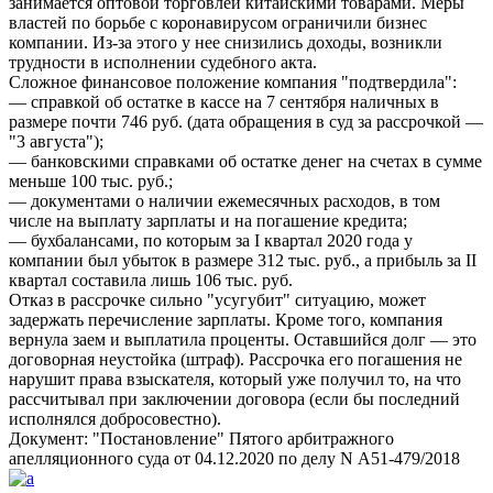
занимается оптовой торговлей китайскими товарами. Меры
властей по борьбе с коронавирусом ограничили бизнес
компании. Из-за этого у нее снизились доходы, возникли
трудности в исполнении судебного акта.
Сложное финансовое положение компания
подтвердила
:
— справкой об остатке в кассе на 7 сентября наличных в
размере почти 746 руб. (дата обращения в суд за рассрочкой —
3 августа
);
— банковскими справками об остатке денег на счетах в сумме
меньше 100 тыс. руб.;
— документами о наличии ежемесячных расходов, в том
числе на выплату зарплаты и на погашение кредита;
— бухбалансами, по которым за I квартал 2020 года у
компании был убыток в размере 312 тыс. руб., а прибыль за II
квартал составила лишь 106 тыс. руб.
Отказ в рассрочке сильно
усугубит
ситуацию, может
задержать перечисление зарплаты. Кроме того, компания
вернула заем и выплатила проценты. Оставшийся долг — это
договорная неустойка (штраф). Рассрочка его погашения не
нарушит права взыскателя, который уже получил то, на что
рассчитывал при заключении договора (если бы последний
исполнялся добросовестно).
Документ:
Постановление
Пятого арбитражного
апелляционного суда от 04.12.2020 по делу N А51-479/2018