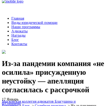
Главная
Виды юридической помощи
Наши программы
Адвокаты
Награды
Блог
Контакты
Из-за пандемии компания «не
осилила» присужденную
неустойку — апелляция
согласилась с рассрочкой
17
Январь
Московская коллегия адвокатов Благушина и
0
Comments
Партнеры
>
Блог
>
Судебная практика
>
Из-за пандемии