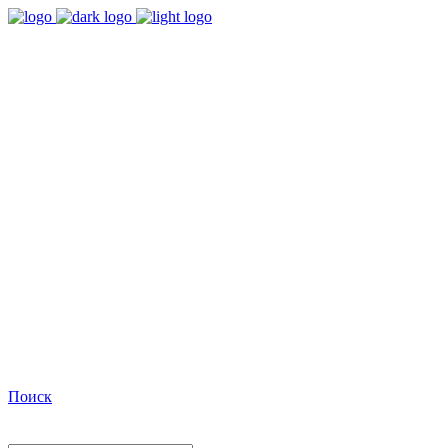
9:00 - 18:00
Время работы Пн-Пт
+7(495)482-32-03
Позвоните нам
Facebook
Поиск