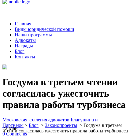
Главная
Виды юридической помощи
Наши программы
Адвокаты
Награды
Блог
Контакты
Госдума в третьем чтении
согласилась ужесточить
правила работы турбизнеса
Московская коллегия адвокатов Благушина и
Партнеры
>
Блог
>
Законопроекты
>
Госдума в третьем
22
Май
чтении согласилась ужесточить правила работы турбизнеса
0
Comments