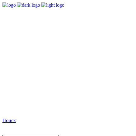
9:00 - 18:00
Время работы Пн-Пт
+7(495)482-32-03
Позвоните нам
Facebook
Поиск