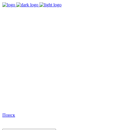
9:00 - 18:00
Время работы Пн-Пт
+7(495)482-32-03
Позвоните нам
Facebook
Поиск