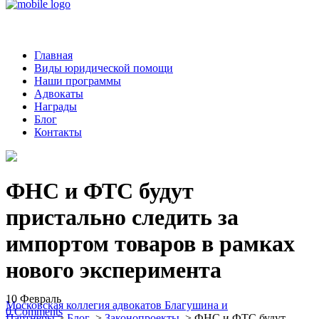
Главная
Виды юридической помощи
Наши программы
Адвокаты
Награды
Блог
Контакты
ФНС и ФТС будут
пристально следить за
импортом товаров в рамках
нового эксперимента
10
Февраль
Московская коллегия адвокатов Благушина и
0
Comments
Партнеры
>
Блог
>
Законопроекты
>
ФНС и ФТС будут