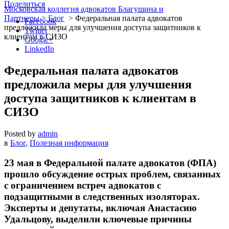
Поделиться
Московская коллегия адвокатов Благушина и
Партнеры
>
Блог
>
Федеральная палата адвокатов
Facebook
предложила меры для улучшения доступа защитников к
Twitter
клиентам в СИЗО
Google+
LinkedIn
Федеральная палата адвокатов
предложила меры для улучшения
доступа защитников к клиентам в
СИЗО
Posted by
admin
в
Блог
,
Полезная информация
23 мая в Федеральной палате адвокатов (ФПА)
прошло обсуждение острых проблем, связанных
с ограничением встреч адвокатов с
подзащитными в следственных изоляторах.
Эксперты и депутаты, включая Анастасию
Удальцову, выделили ключевые причины