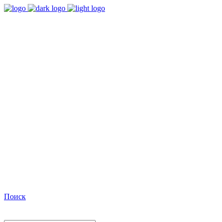
9:00 - 18:00
Время работы Пн-Пт
+7(495)482-32-03
Позвоните нам
Facebook
Поиск