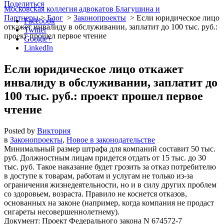
Поделиться
Московская коллегия адвокатов Благушина и
Партнеры
>
Блог
>
Законопроекты
>
Если юридическое лицо
Facebook
откажет инвалиду в обслуживании, заплатит до 100 тыс. руб.:
Twitter
проект прошел первое чтение
Google+
LinkedIn
Если юридическое лицо откажет
инвалиду в обслуживании, заплатит до
100 тыс. руб.: проект прошел первое
чтение
Posted by
Виктория
в
Законопроекты
,
Новое в законодательстве
Минимальный размер штрафа для компаний составит 50 тыс.
руб. Должностным лицам придется отдать от 15 тыс. до 30
тыс. руб. Такое наказание будет грозить за отказ потребителю
в доступе к товарам, работам и услугам не только из-за
ограничения жизнедеятельности, но и в силу других проблем
со здоровьем, возраста. Правило не коснется отказов,
основанных на законе (например, когда компания не продаст
сигареты несовершеннолетнему).
Документ: Проект Федерального закона N 674572-7