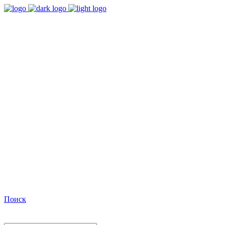
9:00 - 18:00
Время работы Пн-Пт
+7(495)482-32-03
Позвоните нам
Facebook
Поиск