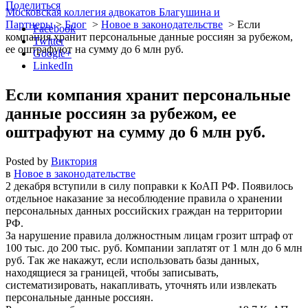
Поделиться
Московская коллегия адвокатов Благушина и
Партнеры
>
Блог
>
Новое в законодательстве
>
Если
Facebook
компания хранит персональные данные россиян за рубежом,
Twitter
ее оштрафуют на сумму до 6 млн руб.
Google+
LinkedIn
Если компания хранит персональные
данные россиян за рубежом, ее
оштрафуют на сумму до 6 млн руб.
Posted by
Виктория
в
Новое в законодательстве
2 декабря вступили в силу поправки к КоАП РФ. Появилось
отдельное наказание за несоблюдение правила о хранении
персональных данных российских граждан на территории
РФ.
За нарушение правила должностным лицам грозит штраф от
100 тыс. до 200 тыс. руб. Компании заплатят от 1 млн до 6 млн
руб. Так же накажут, если использовать базы данных,
находящиеся за границей, чтобы записывать,
систематизировать, накапливать, уточнять или извлекать
персональные данные россиян.