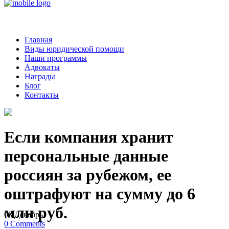
Главная
Виды юридической помощи
Наши программы
Адвокаты
Награды
Блог
Контакты
Если компания хранит
персональные данные
россиян за рубежом, ее
оштрафуют на сумму до 6
млн руб.
08
Декабрь
0
Comments