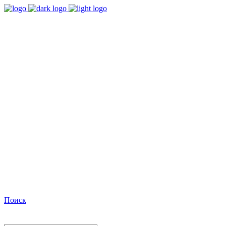
9:00 - 18:00
Время работы Пн-Пт
+7(495)482-32-03
Позвоните нам
Facebook
Поиск