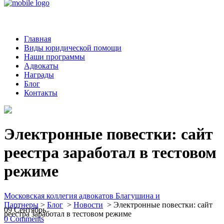
Главная
Виды юридической помощи
Наши программы
Адвокаты
Награды
Блог
Контакты
Электронные повестки: сайт
реестра заработал в тестовом
режиме
Московская коллегия адвокатов Благушина и
Партнеры
>
Блог
>
Новости
>
Электронные повестки: сайт
09
Сентябрь
реестра заработал в тестовом режиме
0
Comments