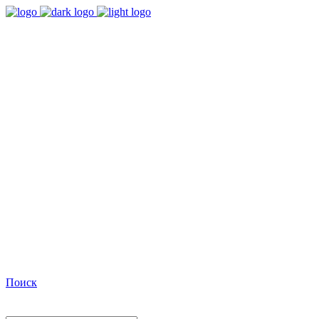
9:00 - 18:00
Время работы Пн-Пт
+7(495)482-32-03
Позвоните нам
Facebook
Поиск