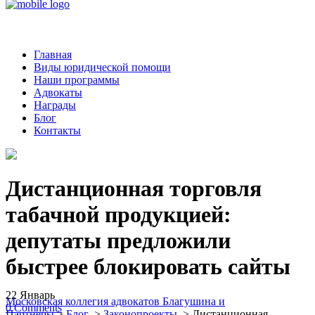
Главная
Виды юридической помощи
Наши программы
Адвокаты
Награды
Блог
Контакты
Дистанционная торговля
табачной продукцией:
депутаты предложили
быстрее блокировать сайты
22
Январь
Московская коллегия адвокатов Благушина и
0
Comments
Партнеры
>
Блог
>
Законопроекты
>
Дистанционная