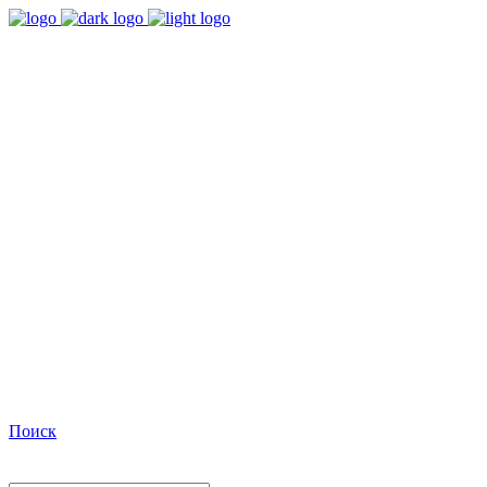
9:00 - 18:00
Время работы Пн-Пт
+7(495)482-32-03
Позвоните нам
Facebook
Поиск