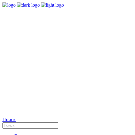
9:00 - 18:00
Время работы Пн-Пт
+7(495)482-32-03
Позвоните нам
Facebook
Поиск