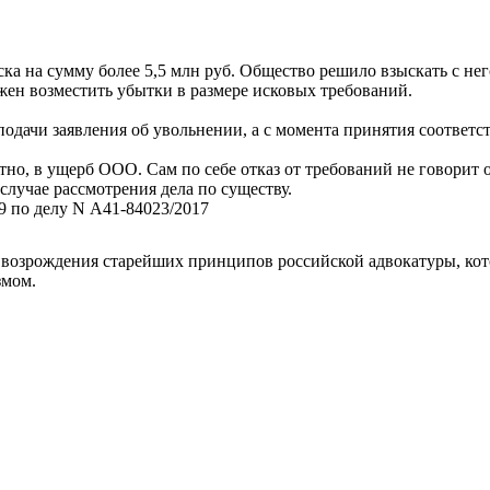
ска на сумму более 5,5 млн руб. Общество решило взыскать с не
лжен возместить убытки в размере исковых требований.
подачи заявления об увольнении, а с момента принятия соответ
стно, в ущерб ООО. Сам по себе отказ от требований не говорит
случае рассмотрения дела по существу.
9 по делу N А41-84023/2017
возрождения старейших принципов российской адвокатуры, кот
змом.