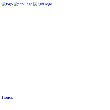
9:00 - 18:00
Время работы Пн-Пт
+7(495)482-32-03
Позвоните нам
Facebook
Поиск