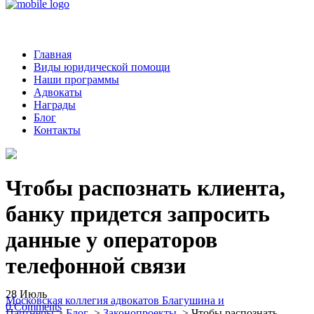
Главная
Виды юридической помощи
Наши программы
Адвокаты
Награды
Блог
Контакты
Чтобы распознать клиента,
банку придется запросить
данные у операторов
телефонной связи
28
Июль
Московская коллегия адвокатов Благушина и
0
Comments
Партнеры
>
Блог
>
Законопроекты
>
Чтобы распознать