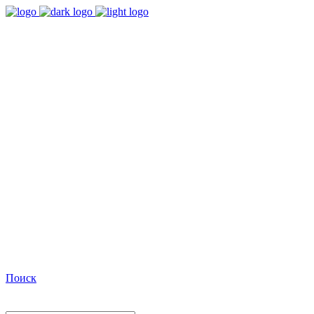
9:00 - 18:00
Время работы Пн-Пт
+7(495)482-32-03
Позвоните нам
Facebook
Поиск