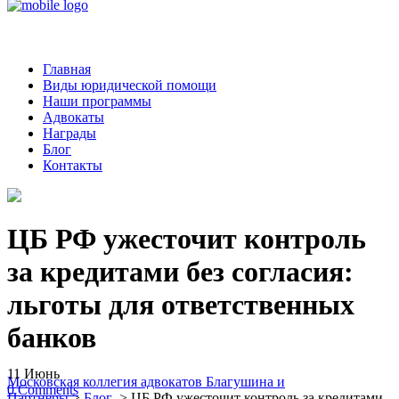
Главная
Виды юридической помощи
Наши программы
Адвокаты
Награды
Блог
Контакты
ЦБ РФ ужесточит контроль
за кредитами без согласия:
льготы для ответственных
банков
11
Июнь
Московская коллегия адвокатов Благушина и
0
Comments
Партнеры
>
Блог
>
ЦБ РФ ужесточит контроль за кредитами