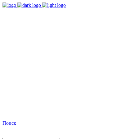
9:00 - 18:00
Время работы Пн-Пт
+7(495)482-32-03
Позвоните нам
Facebook
Поиск