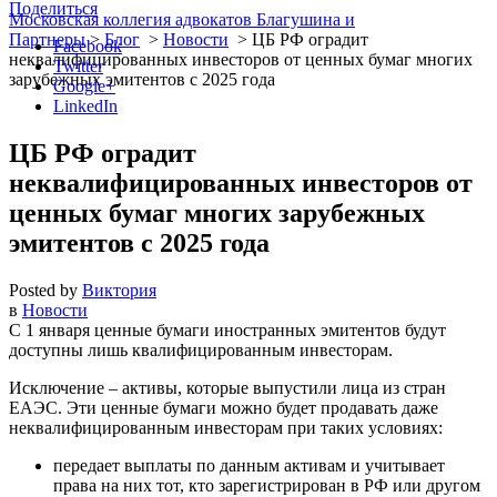
Поделиться
Московская коллегия адвокатов Благушина и
Партнеры
>
Блог
>
Новости
>
ЦБ РФ оградит
Facebook
неквалифицированных инвесторов от ценных бумаг многих
Twitter
зарубежных эмитентов с 2025 года
Google+
LinkedIn
ЦБ РФ оградит
неквалифицированных инвесторов от
ценных бумаг многих зарубежных
эмитентов с 2025 года
Posted by
Виктория
в
Новости
С 1 января ценные бумаги иностранных эмитентов будут
доступны лишь квалифицированным инвесторам.
Исключение – активы, которые выпустили лица из стран
ЕАЭС. Эти ценные бумаги можно будет продавать даже
неквалифицированным инвесторам при таких условиях:
передает выплаты по данным активам и учитывает
права на них тот, кто зарегистрирован в РФ или другом