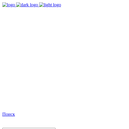
9:00 - 18:00
Время работы Пн-Пт
+7(495)482-32-03
Позвоните нам
Facebook
Поиск