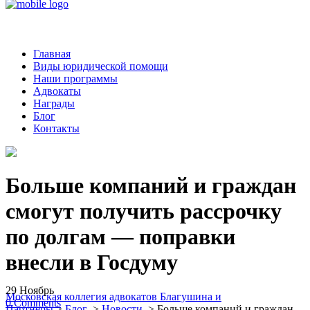
Главная
Виды юридической помощи
Наши программы
Адвокаты
Награды
Блог
Контакты
Больше компаний и граждан
смогут получить рассрочку
по долгам — поправки
внесли в Госдуму
29
Ноябрь
Московская коллегия адвокатов Благушина и
0
Comments
Партнеры
>
Блог
>
Новости
>
Больше компаний и граждан