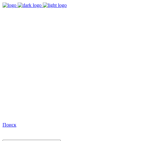
9:00 - 18:00
Время работы Пн-Пт
+7(495)482-32-03
Позвоните нам
Facebook
Поиск