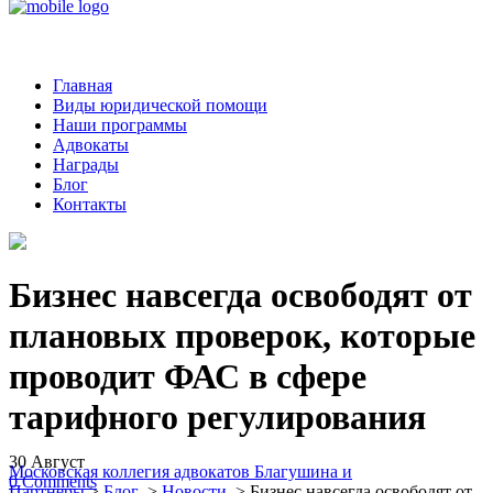
Главная
Виды юридической помощи
Наши программы
Адвокаты
Награды
Блог
Контакты
Бизнес навсегда освободят от
плановых проверок, которые
проводит ФАС в сфере
тарифного регулирования
30
Август
Московская коллегия адвокатов Благушина и
0
Comments
Партнеры
>
Блог
>
Новости
>
Бизнес навсегда освободят от