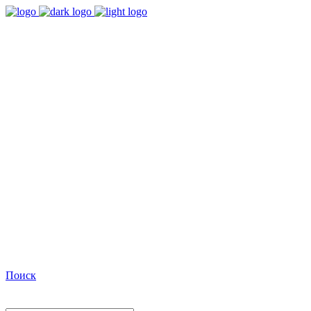
9:00 - 18:00
Время работы Пн-Пт
+7(495)482-32-03
Позвоните нам
Facebook
Поиск