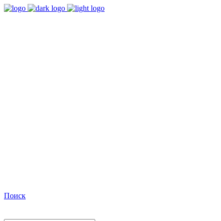
9:00 - 18:00
Время работы Пн-Пт
+7(495)482-32-03
Позвоните нам
Facebook
Поиск