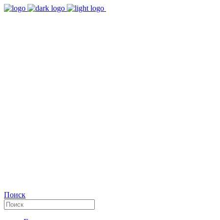
9:00 - 18:00
Время работы Пн-Пт
+7(495)482-32-03
Позвоните нам
Facebook
Поиск