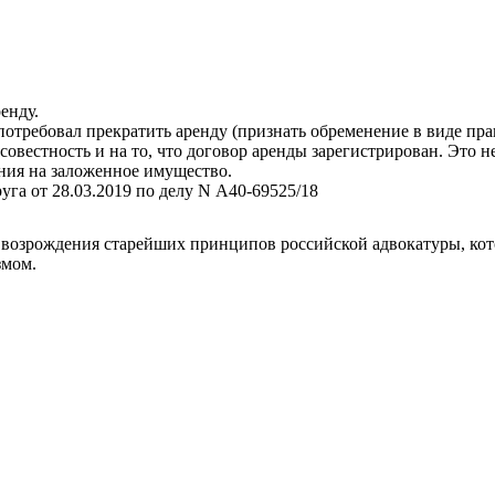
енду.
отребовал прекратить аренду (признать обременение в виде пра
овестность и на то, что договор аренды зарегистрирован. Это н
ния на заложенное имущество.
га от 28.03.2019 по делу N А40-69525/18
возрождения старейших принципов российской адвокатуры, кот
змом.