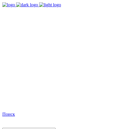
9:00 - 18:00
Время работы Пн-Пт
+7(495)482-32-03
Позвоните нам
Facebook
Поиск