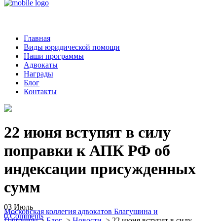
Главная
Виды юридической помощи
Наши программы
Адвокаты
Награды
Блог
Контакты
22 июня вступят в силу
поправки к АПК РФ об
индексации присужденных
сумм
03
Июль
Московская коллегия адвокатов Благушина и
0
Comments
Партнеры
>
Блог
>
Новости
>
22 июня вступят в силу