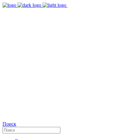
9:00 - 18:00
Время работы Пн-Пт
+7(495)482-32-03
Позвоните нам
Facebook
Поиск