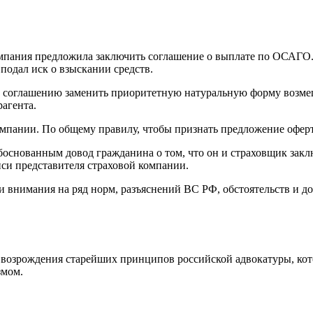
омпания предложила заключить соглашение о выплате по ОСАГО.
подал иск о взыскании средств.
 соглашению заменить приоритетную натуральную форму возмещ
рагента.
мпании. По общему правилу, чтобы признать предложение оферт
боснованным довод гражданина о том, что он и страховщик закл
иси представителя страховой компании.
 внимания на ряд норм, разъяснений ВС РФ, обстоятельств и до
возрождения старейших принципов российской адвокатуры, кот
змом.