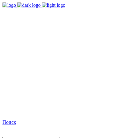
9:00 - 18:00
Время работы Пн-Пт
+7(495)482-32-03
Позвоните нам
Facebook
Поиск