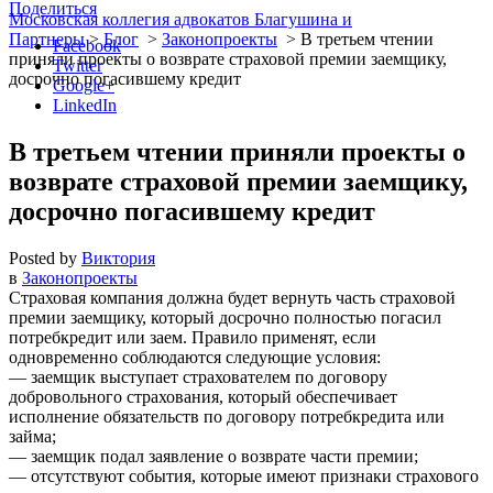
Поделиться
Московская коллегия адвокатов Благушина и
Партнеры
>
Блог
>
Законопроекты
>
В третьем чтении
Facebook
приняли проекты о возврате страховой премии заемщику,
Twitter
досрочно погасившему кредит
Google+
LinkedIn
В третьем чтении приняли проекты о
возврате страховой премии заемщику,
досрочно погасившему кредит
Posted by
Виктория
в
Законопроекты
Страховая компания должна будет вернуть часть страховой
премии заемщику, который досрочно полностью погасил
потребкредит или заем. Правило применят, если
одновременно соблюдаются следующие условия:
— заемщик выступает страхователем по договору
добровольного страхования, который обеспечивает
исполнение обязательств по договору потребкредита или
займа;
— заемщик подал заявление о возврате части премии;
— отсутствуют события, которые имеют признаки страхового