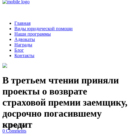
Главная
Виды юридической помощи
Наши программы
Адвокаты
Награды
Блог
Контакты
В третьем чтении приняли
проекты о возврате
страховой премии заемщику,
досрочно погасившему
кредит
22
Декабрь
0
Comments