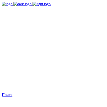
9:00 - 18:00
Время работы Пн-Пт
+7(495)482-32-03
Позвоните нам
Facebook
Поиск