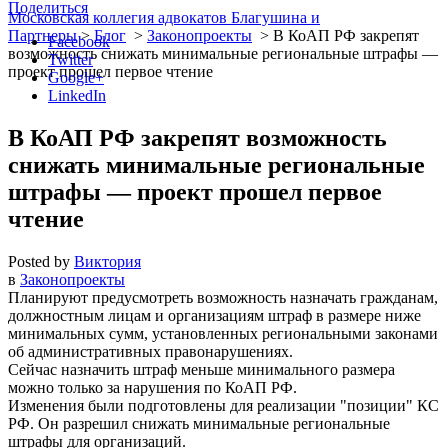
Поделиться
Московская коллегия адвокатов Благушина и
Партнеры
>
Блог
>
Законопроекты
>
В КоАП РФ закрепят
Facebook
возможность снижать минимальные региональные штрафы —
Twitter
проект прошел первое чтение
Google+
LinkedIn
В КоАП РФ закрепят возможность
снижать минимальные региональные
штрафы — проект прошел первое
чтение
Posted by
Виктория
в
Законопроекты
Планируют предусмотреть возможность назначать гражданам,
должностным лицам и организациям штраф в размере ниже
минимальных сумм, установленных региональными законами
об административных правонарушениях.
Сейчас назначить штраф меньше минимального размера
можно только за нарушения по КоАП РФ.
Изменения были подготовлены для реализации
позиции
КС
РФ. Он разрешил снижать минимальные региональные
штрафы для организаций.