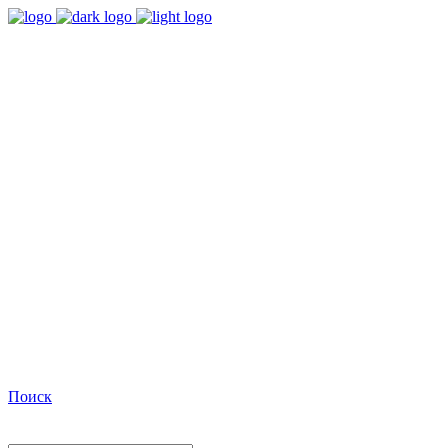
9:00 - 18:00
Время работы Пн-Пт
+7(495)482-32-03
Позвоните нам
Facebook
Поиск