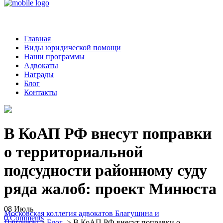
Главная
Виды юридической помощи
Наши программы
Адвокаты
Награды
Блог
Контакты
В КоАП РФ внесут поправки
о территориальной
подсудности районному суду
ряда жалоб: проект Минюста
08
Июль
Московская коллегия адвокатов Благушина и
0
Comments
Партнеры
>
Блог
>
В КоАП РФ внесут поправки о