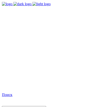
9:00 - 18:00
Время работы Пн-Пт
+7(495)482-32-03
Позвоните нам
Facebook
Поиск