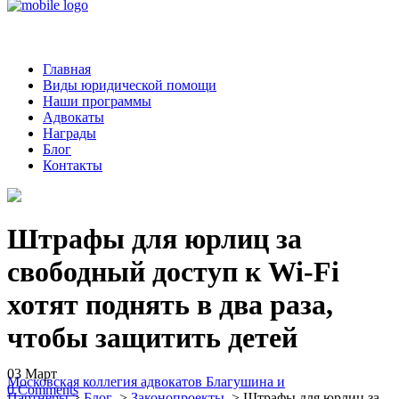
Главная
Виды юридической помощи
Наши программы
Адвокаты
Награды
Блог
Контакты
Штрафы для юрлиц за
свободный доступ к Wi-Fi
хотят поднять в два раза,
чтобы защитить детей
03
Март
Московская коллегия адвокатов Благушина и
0
Comments
Партнеры
>
Блог
>
Законопроекты
>
Штрафы для юрлиц за