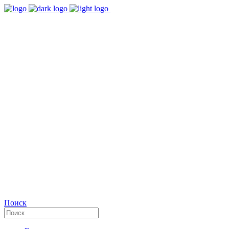
9:00 - 18:00
Время работы Пн-Пт
+7(495)482-32-03
Позвоните нам
Facebook
Поиск