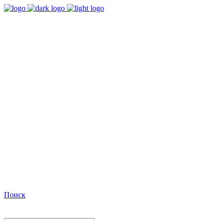
9:00 - 18:00
Время работы Пн-Пт
+7(495)482-32-03
Позвоните нам
Facebook
Поиск