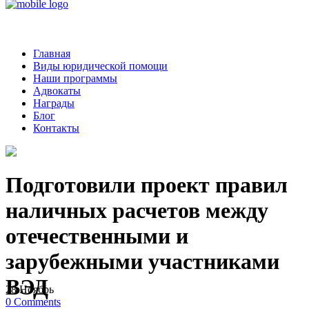
Главная
Виды юридической помощи
Наши программы
Адвокаты
Награды
Блог
Контакты
Подготовили проект правил
наличных расчетов между
отечественными и
зарубежными участниками
ВЭД
28
Ноябрь
0
Comments