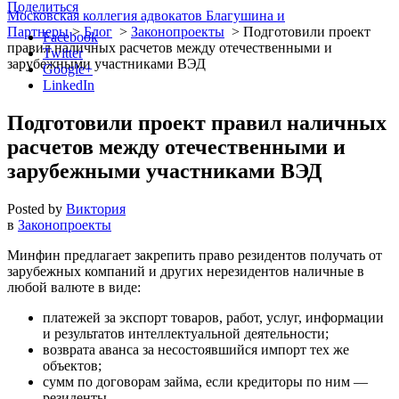
Поделиться
Московская коллегия адвокатов Благушина и
Партнеры
>
Блог
>
Законопроекты
>
Подготовили проект
Facebook
правил наличных расчетов между отечественными и
Twitter
зарубежными участниками ВЭД
Google+
LinkedIn
Подготовили проект правил наличных
расчетов между отечественными и
зарубежными участниками ВЭД
Posted by
Виктория
в
Законопроекты
Минфин предлагает закрепить право резидентов получать от
зарубежных компаний и других нерезидентов наличные в
любой валюте в виде:
платежей за экспорт товаров, работ, услуг, информации
и результатов интеллектуальной деятельности;
возврата аванса за несостоявшийся импорт тех же
объектов;
сумм по договорам займа, если кредиторы по ним —
резиденты.