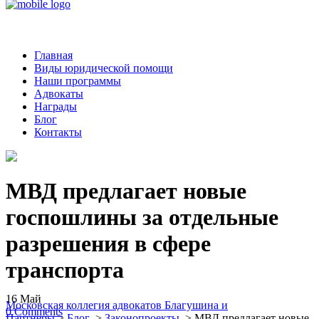
Главная
Виды юридической помощи
Наши программы
Адвокаты
Награды
Блог
Контакты
МВД предлагает новые
госпошлины за отдельные
разрешения в сфере
транспорта
16
Май
Московская коллегия адвокатов Благушина и
0
Comments
Партнеры
>
Блог
>
Законопроекты
>
МВД предлагает новые