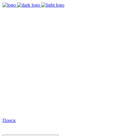
9:00 - 18:00
Время работы Пн-Пт
+7(495)482-32-03
Позвоните нам
Facebook
Поиск