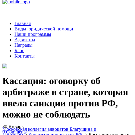
Главная
Виды юридической помощи
Наши программы
Адвокаты
Награды
Блог
Контакты
Кассация: оговорку об
арбитраже в стране, которая
ввела санкции против РФ,
можно не соблюдать
30
Январь
Московская коллегия адвокатов Благушина и
0
Comments
Партнеры
>
Конституционные суд РФ
>
Кассация: оговорку