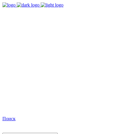
9:00 - 18:00
Время работы Пн-Пт
+7(495)482-32-03
Позвоните нам
Facebook
Поиск