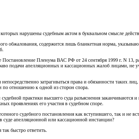
ва которых нарушены судебным актом в буквальном смысле дейст
ого обжалования, содержится лишь бланкетная норма, указываю
б.
же Постановление Пленума ВАС РФ от 24 сентября 1999 г. N 13
право подачи апелляционных и кассационных жалоб лицами, не 
непосредственно затрагиваться права и обязанности таких лиц, 
 по отношению к одной из сторон спора.
и судебной практики высшего суда разъяснения заканчиваются и
ных проявлениях его участия в судебном споре.
есенного судебного постановления как вступившего, так и не в
е в суде апелляционной или кассационной инстанции?
 так быстро ответить.