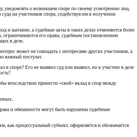
у, уведомлять о возникшем споре по своему усмотрению лиц,
 суда на участников спора, содействуя им в получении
брод и шатание, а судебные акты в таких делах отменяются более
и, ограничиваются его права, судебным постановлением
щих в деле.
нтерес может не совпадать с интересами других участников, а
но важный постулат.
ал в споре? Его не выявил суд или выявил, но к участию в деле
ость?
тобы впоследствии принести «свой» вклад в спор между
енных.
права и обязанности могут быть нарушены судебным
м, как процессуальный субъект, оформляется и обозначается