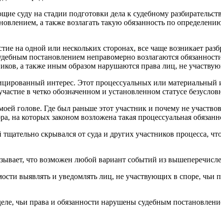
е суду на стадии подготовки дела к судебному разбирательств
овлением, а также возлагать такую обязанность по определению
астие на одной или нескольких сторонах, все чаще возникает раз
 судебным постановлением неправомерно возлагаются обязанност
иков, а также иным образом нарушаются права лиц, не участвую
фицированный интерес. Этот процессуальных или материальный и
частие в четко обозначенном и установленном статусе безуслов
оей голове. Где был раньше этот участник и почему не участвов
ра, на которых законом возложена такая процессуальная обязанн
й тщательно скрывался от суда и других участников процесса, ч
казывает, что возможен любой вариант событий из вышеперечисл
сти выявлять и уведомлять лиц, не участвующих в споре, чьи 
еле, чьи права и обязанности нарушены судебным постановление