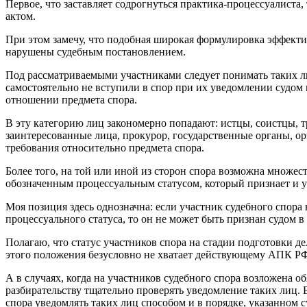
Первое, что заставляет содрогнуться практика-процессуалиста
актом.
При этом замечу, что подобная широкая формулировка эффектив
нарушены судебным постановлением.
Под рассматриваемыми участниками следует понимать таких лиц
самостоятельно не вступили в спор при их уведомлении судом 
отношении предмета спора.
В эту категорию лиц закономерно попадают: истцы, соистцы, т
заинтересованные лица, прокурор, государственные органы, ор
требования относительно предмета спора.
Более того, на той или иной из сторон спора возможна множест
обозначенным процессуальным статусом, который признает и ус
Моя позиция здесь однозначна: если участник судебного спора
процессуального статуса, то он не может быть признан судом 
Полагаю, что статус участников спора на стадии подготовки дел
этого положения безусловно не хватает действующему АПК Р
А в случаях, когда на участников судебного спора возложена 
разбирательству тщательно проверять уведомление таких лиц. 
спора уведомлять таких лиц способом и в порядке, указанном 