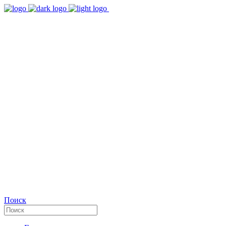
9:00 - 18:00
Время работы Пн-Пт
+7(495)482-32-03
Позвоните нам
Facebook
Поиск