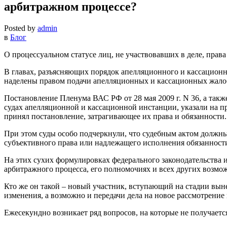
арбитражном процессе?
Posted by
admin
в
Блог
О процессуальном статусе лиц, не участвовавших в деле, пра
В главах, разъясняющих порядок апелляционного и кассационн
наделены правом подачи апелляционных и кассационных жало
Постановление Пленума ВАС РФ от 28 мая 2009 г. N 36, а так
судах апелляционной и кассационной инстанции, указали на 
принял постановление, затрагивающее их права и обязанности.
При этом суды особо подчеркнули, что судебным актом должны 
субъективного права или надлежащего исполнения обязанности
На этих сухих формулировках федерального законодательства 
арбитражного процесса, его полномочиях и всех других возмож
Кто же он такой – новый участник, вступающий на стадии вын
изменения, а возможно и передачи дела на новое рассмотрени
Ежесекундно возникает ряд вопросов, на которые не получается