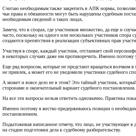
Считаю необходимым также закрепить в АПК нормы, позволяющи
чьи права и обязанности могут быть нарушены судебным постан
необходимым сведений о таких лицах.
Замечу, что в спорах, где участников множество, да еще и соуч
часто, поскольку на одного или нескольких участников спора
создаются препятствия в реализации субъективных прав участн
Участвуя в споре, каждый участник, отстаивает свой персони
в некоторых случаях даже им противоречить. Именно поэтому у
Еще ряд вопросом, которые не предстают вращаться волчком в м
не привлек, а может его не уведомили участники судебного спо
А может и вовсе дело не в этом? Это тайный участник, которы
сторонами и окончательный вариант судебного постановления.
На все эти вопросы нельзя ответить однозначно. Практика по
Именно поэтому я жестко придерживаюсь позиции о необходимо
постановлением.
Подытоживая написанное отмечу, что лицо, не участвующее в д
на стадии подготовки дела к судебному разбирательству.