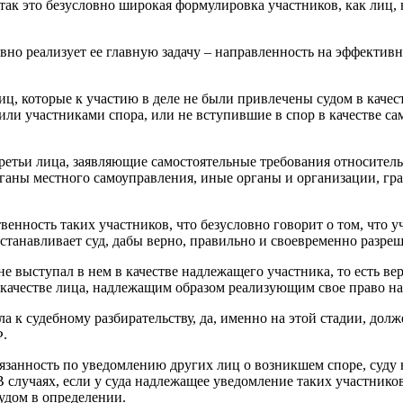
, так это безусловно широкая формулировка участников, как лиц
но реализует ее главную задачу – направленность на эффективн
, которые к участию в деле не были привлечены судом в качест
или участниками спора, или не вступившие в спор в качестве с
ретьи лица, заявляющие самостоятельные требования относительн
ганы местного самоуправления, иные органы и организации, гра
венность таких участников, что безусловно говорит о том, что 
танавливает суд, дабы верно, правильно и своевременно разреш
 не выступал в нем в качестве надлежащего участника, то есть 
в качестве лица, надлежащим образом реализующим свое право на
а к судебному разбирательству, да, именно на этой стадии, долж
Ф.
обязанность по уведомлению других лиц о возникшем споре, суду
В случаях, если у суда надлежащее уведомление таких участнико
судом в определении.