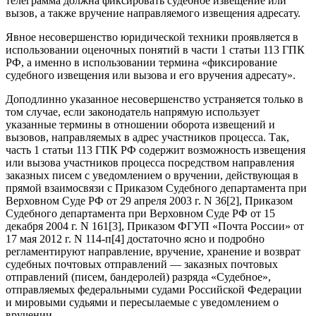
телеграмма должна фиксировать судебное извещение или
вызов, а также вручение направляемого извещения адресату.
Явное несовершенство юридической техники проявляется в
использовании оценочных понятий в части 1 статьи 113 ГПК
РФ, а именно в использовании термина «фиксирование
судебного извещения или вызова и его вручения адресату».
Доподлинно указанное несовершенство устраняется только в
том случае, если законодатель напрямую использует
указанные термины в отношении оборота извещений и
вызовов, направляемых в адрес участников процесса. Так,
часть 1 статьи 113 ГПК РФ содержит возможность извещения
или вызова участников процесса посредством направления
заказных писем с уведомлением о вручении, действующая в
прямой взаимосвязи с Приказом Судебного департамента при
Верховном Суде РФ от 29 апреля 2003 г. N 36[2], Приказом
Судебного департамента при Верховном Суде РФ от 15
декабря 2004 г. N 161[3], Приказом ФГУП «Почта России» от
17 мая 2012 г. N 114-п[4] достаточно ясно и подробно
регламентируют направление, вручение, хранение и возврат
судебных почтовых отправлений — заказных почтовых
отправлений (писем, бандеролей) разряда «Судебное»,
отправляемых федеральными судами Российской Федерации
и мировыми судьями и пересылаемые с уведомлением о
вручении.