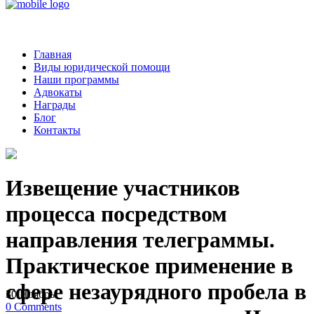
Главная
Виды юридической помощи
Наши программы
Адвокаты
Награды
Блог
Контакты
Извещение участников
процесса посредством
направления телеграммы.
Практическое применение в
сфере незаурядного пробела в
30
Ноябрь
0
Comments