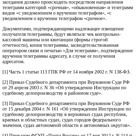
заседания должно происходить посредством направления
телеграмм категорий «срочная», «обыкновенная» и телеграмм
видов «с уведомлением о вручении телеграфом», «с
уведомлением о вручении телеграфом «срочное».
Документами, подтверждающими надлежащее извещение
получателя телеграммы, будут являться: чек контрольно-
кассовой машины или квитанции (формы строгой
отчетности), копия телеграммы, засвидетельствованная
оператором связи и печатью «Для телеграмм», подтверждение
вручения телеграммы адресату, в случае ее получения
адресатом.
[1] Часть 1 статьи 113 ГПК РФ от 14 ноября 2002 г. N 138-ФЗ.
[2] Приказ Судебного департамента при Верховном Суде РФ
от 29 апреля 2003 г. N 36 «Об утверждении Инструкции по
судебному делопроизводству в районном суде».
[3] Приказ Судебного департамента при Верховном Суде РФ
от 15 декабря 2004 г. N 161 «Об утверждении Инструкции по
судебному делопроизводству в верховных судах республик,
краевых и областных судах, судах городов федерального
значения, судах автономной области и автономных округов».
[4] Приказом ФГУП «Почта России» от 17 мая 2012 г. N 114-п