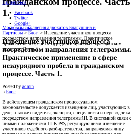
гражданском процессе. Часть
Поделиться
1.
Facebook
Twitter
Google+
Московская коллегия адвокатов Благушина и
LinkedIn
Партнеры
>
Блог
>
Извещение участников процесса
посредством направления телеграммы. Практическое
Извещение участников процесса
применение в сфере незаурядного пробела в гражданском
посредством направления телеграммы.
процессе. Часть 1.
Практическое применение в сфере
незаурядного пробела в гражданском
процессе. Часть 1.
Posted by
admin
в
Блог
В действующем гражданском процессуальном
законодательстве допускается извещение лиц, участвующих в
деле, а также свидетеля, эксперта, специалиста и переводчика
посредством направления телеграммы[1]. В системной связи с
иными положениями ГПК РФ, регулирующими извещение
участников судебного разбирательства, направляемая лицу