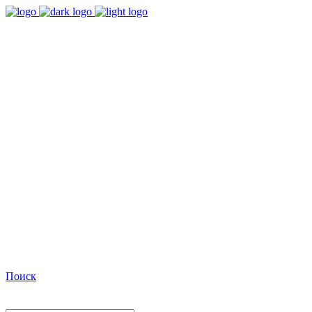
9:00 - 18:00
Время работы Пн-Пт
+7(495)482-32-03
Позвоните нам
Facebook
Поиск