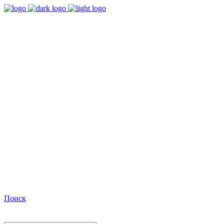
9:00 - 18:00
Время работы Пн-Пт
+7(495)482-32-03
Позвоните нам
Facebook
Поиск