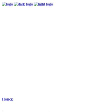
9:00 - 18:00
Время работы Пн-Пт
+7(495)482-32-03
Позвоните нам
Facebook
Поиск